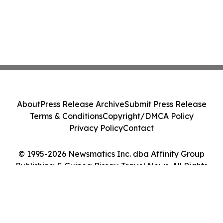
About
Press Release Archive
Submit Press Release
Terms & Conditions
Copyright/DMCA Policy
Privacy Policy
Contact
© 1995-2026 Newsmatics Inc. dba Affinity Group
Publishing & Guinea Bissau Travel News. All Rights
Reserved.
Cookie Settings / Your Privacy Choices