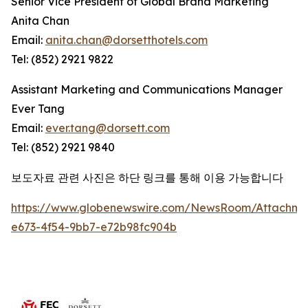
Senior Vice President of Global Brand Marketing
Anita Chan
Email:
anita.chan@dorsetthotels.com
Tel: (852) 2921 9822
Assistant Marketing and Communications Manager
Ever Tang
Email:
ever.tang@dorsett.com
Tel: (852) 2921 9840
보도자료 관련 사진은 하단 링크를 통해 이용 가능합니다
https://www.globenewswire.com/NewsRoom/Attachme
e673-4f54-9bb7-e72b98fc904b